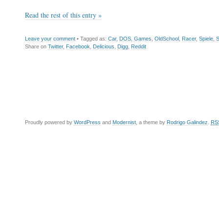
Read the rest of this entry »
Leave your comment
• Tagged as:
Car
,
DOS
,
Games
,
OldSchool
,
Racer
,
Spiele
,
S
Share on
Twitter
,
Facebook
,
Delicious
,
Digg
,
Reddit
Proudly powered by
WordPress
and
Modernist
, a theme by
Rodrigo Galindez
.
RS