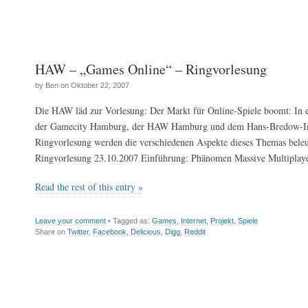
HAW – „Games Online“ – Ringvorlesung
by Ben on Oktober 22, 2007
Die HAW läd zur Vorlesung: Der Markt für Online-Spiele boomt: In 
der Gamecity Hamburg, der HAW Hamburg und dem Hans-Bredow-Inst
Ringvorlesung werden die verschiedenen Aspekte dieses Themas bele
Ringvorlesung 23.10.2007 Einführung: Phänomen Massive Multiplay
Read the rest of this entry »
Leave your comment
• Tagged as:
Games
,
Internet
,
Projekt
,
Spiele
Share on
Twitter
,
Facebook
,
Delicious
,
Digg
,
Reddit