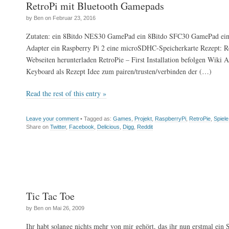
RetroPi mit Bluetooth Gamepads
by Ben on Februar 23, 2016
Zutaten: ein 8Bitdo NES30 GamePad ein 8Bitdo SFC30 GamePad ein
Adapter ein Raspberry Pi 2 eine microSDHC-Speicherkarte Rezept: R
Webseiten herunterladen RetroPie – First Installation befolgen Wiki 
Keyboard als Rezept Idee zum pairen/trusten/verbinden der (…)
Read the rest of this entry »
Leave your comment
• Tagged as:
Games
,
Projekt
,
RaspberryPi
,
RetroPie
,
Spiele
Share on
Twitter
,
Facebook
,
Delicious
,
Digg
,
Reddit
Tic Tac Toe
by Ben on Mai 26, 2009
Ihr habt solange nichts mehr von mir gehört, das ihr nun erstmal ein