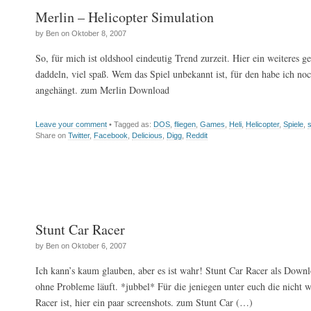
Merlin – Helicopter Simulation
by Ben on Oktober 8, 2007
So, für mich ist oldshool eindeutig Trend zurzeit. Hier ein weiteres
daddeln, viel spaß. Wem das Spiel unbekannt ist, für den habe ich no
angehängt. zum Merlin Download
Leave your comment
• Tagged as:
DOS
,
fliegen
,
Games
,
Heli
,
Helicopter
,
Spiele
,
s
Share on
Twitter
,
Facebook
,
Delicious
,
Digg
,
Reddit
Stunt Car Racer
by Ben on Oktober 6, 2007
Ich kann’s kaum glauben, aber es ist wahr! Stunt Car Racer als Down
ohne Probleme läuft. *jubbel* Für die jeniegen unter euch die nicht 
Racer ist, hier ein paar screenshots. zum Stunt Car (…)