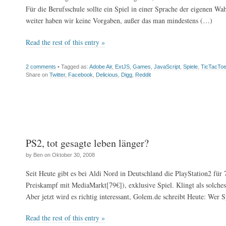
Für die Berufsschule sollte ein Spiel in einer Sprache der eigenen Wa
weiter haben wir keine Vorgaben, außer das man mindestens (…)
Read the rest of this entry »
2 comments
• Tagged as:
Adobe Air
,
ExtJS
,
Games
,
JavaScript
,
Spiele
,
TicTacTo
Share on
Twitter
,
Facebook
,
Delicious
,
Digg
,
Reddit
PS2, tot gesagte leben länger?
by Ben on Oktober 30, 2008
Seit Heute gibt es bei Aldi Nord in Deutschland die PlayStation2 für 
Preiskampf mit MediaMarkt[79€]), exklusive Spiel. Klingt als solches
Aber jetzt wird es richtig interessant, Golem.de schreibt Heute: Wer S
Read the rest of this entry »