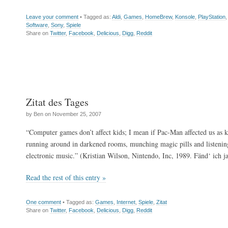
Leave your comment
• Tagged as:
Aldi
,
Games
,
HomeBrew
,
Konsole
,
PlayStation
Software
,
Sony
,
Spiele
Share on
Twitter
,
Facebook
,
Delicious
,
Digg
,
Reddit
Zitat des Tages
by Ben on November 25, 2007
“Computer games don’t affect kids; I mean if Pac-Man affected us as k
running around in darkened rooms, munching magic pills and listening
electronic music.” (Kristian Wilson, Nintendo, Inc, 1989. Fänd‘ ich ja
Read the rest of this entry »
One comment
• Tagged as:
Games
,
Internet
,
Spiele
,
Zitat
Share on
Twitter
,
Facebook
,
Delicious
,
Digg
,
Reddit