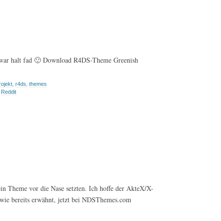
 war halt fad 🙂 Download R4DS-Theme Greenish
rojekt
,
r4ds
,
themes
,
Reddit
ein Theme vor die Nase setzten. Ich hoffe der AkteX/X-
 wie bereits erwähnt, jetzt bei NDSThemes.com