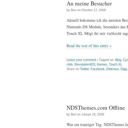
An meine Besucher
by Ben on Oktober 17, 2008
Aktuell bekomme ich die meisten Bes
Nintendo DS Module, besonders das
Touch XL Mögt ihr mir vielleicht sag
Read the rest of this entry »
Leave your comment
• Tagged as:
Blog
,
Cy
r4ds
,
Revolution4DS
,
themes
,
Touch XL
Share on
Twitter
,
Facebook
,
Delicious
,
Digg
NDSThemes.com Offline
by Ben on Januar 18, 2008
Was ein trauriger Tag. NDSThemes ha