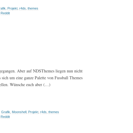
afik
,
Projekt
,
r4ds
,
themes
,
Reddit
i gegangen. Aber auf NDSThemes liegen nun nicht
 sich um eine ganze Palette von Fussball Themes
stellen. Wünsche euch aber (…)
,
Grafik
,
Moonshell
,
Projekt
,
r4ds
,
themes
,
Reddit