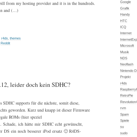
Google
bill from my hosting provider and it is in the hundreds.
Grafik
run and (…)
Handy
HTC
ICQ
Internet
,
r4ds
,
themes
InternetExp
,
Reddit
Microsoft
Musik
NDS
Neoflash
Nintendo 
Projekt
12, leider doch kein SDHC?
r4ds
Raspberry
RetroPie
s SDHC supports für die nächste, somit diese,
Revolutio
rvm
ichts geworden. Kurz und knapp ist dieser Firmware
Spam
egale ROMs (hier speziel
Spiele
. Schade, ich hätte mir SDHC echt gewünscht,
su
er DS ein noch besserer iPod ersatz 🙂 R4DS-
sudo