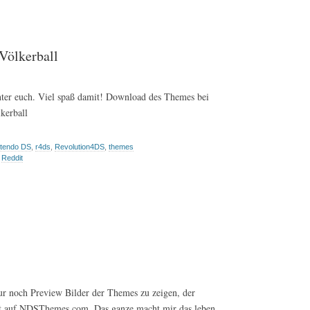
ölkerball
nter euch. Viel spaß damit! Download des Themes bei
erball
ntendo DS
,
r4ds
,
Revolution4DS
,
themes
,
Reddit
nur noch Preview Bilder der Themes zu zeigen, der
etzt auf NDSThemes.com. Das ganze macht mir das leben