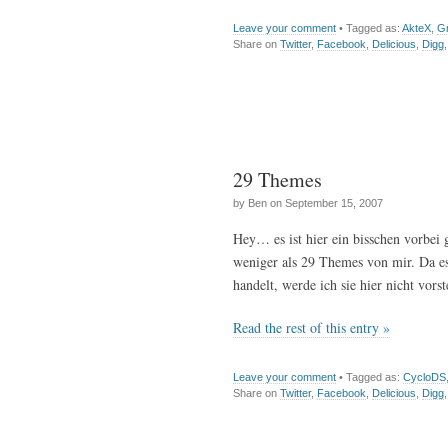
Leave your comment
• Tagged as:
AkteX
,
Gr
Share on
Twitter
,
Facebook
,
Delicious
,
Digg
29 Themes
by Ben on September 15, 2007
Hey… es ist hier ein bisschen vorbe
weniger als 29 Themes von mir. Da es
handelt, werde ich sie hier nicht vor
Read the rest of this entry »
Leave your comment
• Tagged as:
CycloDS
Share on
Twitter
,
Facebook
,
Delicious
,
Digg