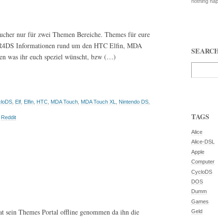
nothing ha
ucher nur für zwei Themen Bereiche. Themes für eure
 R4DS Informationen rund um den HTC Elfin, MDA
SEARC
en was ihr euch speziel wünscht, bzw (…)
cloDS
,
Elf
,
Elfin
,
HTC
,
MDA Touch
,
MDA Touch XL
,
Nintendo DS
,
TAGS
,
Reddit
Alice
Alice-DSL
Apple
Computer
CycloDS
DOS
Dumm
Games
t sein Themes Portal offline genommen da ihn die
Geld