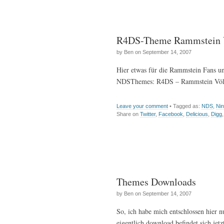
R4DS-Theme Rammstein V
by Ben on September 14, 2007
Hier etwas für die Rammstein Fans u
NDSThemes: R4DS – Rammstein Völk
Leave your comment
• Tagged as:
NDS
,
Ni
Share on
Twitter
,
Facebook
,
Delicious
,
Digg
Themes Downloads
by Ben on September 14, 2007
So, ich habe mich entschlossen hier 
eigentlich download befindet sich j