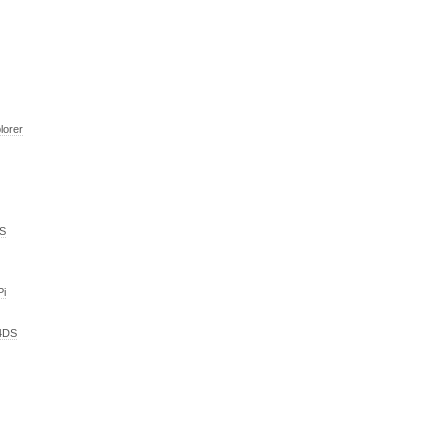
lorer
DS
Pi
n4DS