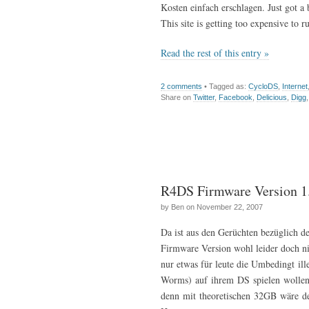
Kosten einfach erschlagen. Just got a 
This site is getting too expensive to 
Read the rest of this entry »
2 comments
• Tagged as:
CycloDS
,
Internet
Share on
Twitter
,
Facebook
,
Delicious
,
Digg
R4DS Firmware Version 1.
by Ben on November 22, 2007
Da ist aus den Gerüchten bezüglich de
Firmware Version wohl leider doch n
nur etwas für leute die Umbedingt ill
Worms) auf ihrem DS spielen wollen
denn mit theoretischen 32GB wäre d