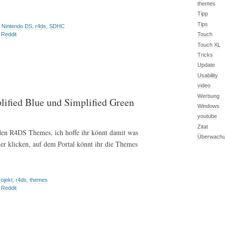
themes
Tipp
Tips
,
Nintendo DS
,
r4ds
,
SDHC
,
Reddit
Touch
Touch XL
Tricks
Update
Usability
video
Werbung
fied Blue und Simplified Green
Windows
youtube
Zitat
iden R4DS Themes, ich hoffe ihr könnt damit was
Überwach
der klicken, auf dem Portal könnt ihr die Themes
rojekt
,
r4ds
,
themes
,
Reddit