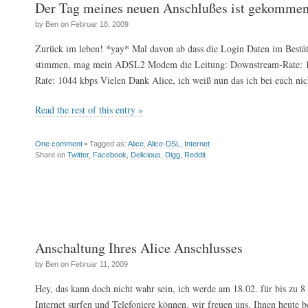
Der Tag meines neuen Anschlußes ist gekomme
by Ben on Februar 18, 2009
Zurück im leben! *yay* Mal davon ab dass die Login Daten im Bestät
stimmen, mag mein ADSL2 Modem die Leitung: Downstream-Rate: 
Rate: 1044 kbps Vielen Dank Alice, ich weiß nun das ich bei euch ni
Read the rest of this entry »
One comment
• Tagged as:
Alice
,
Alice-DSL
,
Internet
Share on
Twitter
,
Facebook
,
Delicious
,
Digg
,
Reddit
Anschaltung Ihres Alice Anschlusses
by Ben on Februar 11, 2009
Hey, das kann doch nicht wahr sein, ich werde am 18.02. für bis zu 8
Internet surfen und Telefoniere können. wir freuen uns, Ihnen heute b