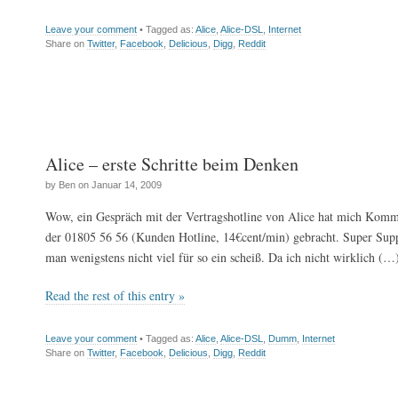
Leave your comment
• Tagged as:
Alice
,
Alice-DSL
,
Internet
Share on
Twitter
,
Facebook
,
Delicious
,
Digg
,
Reddit
Alice – erste Schritte beim Denken
by Ben on Januar 14, 2009
Wow, ein Gespräch mit der Vertragshotline von Alice hat mich Komm
der 01805 56 56 (Kunden Hotline, 14€cent/min) gebracht. Super Suppo
man wenigstens nicht viel für so ein scheiß. Da ich nicht wirklich (…
Read the rest of this entry »
Leave your comment
• Tagged as:
Alice
,
Alice-DSL
,
Dumm
,
Internet
Share on
Twitter
,
Facebook
,
Delicious
,
Digg
,
Reddit