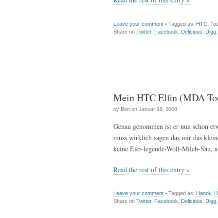
Leave your comment
• Tagged as:
HTC
,
To
Share on
Twitter
,
Facebook
,
Delicious
,
Digg
Mein HTC Elfin (MDA Touc
by Ben on Januar 19, 2008
Genau genommen ist er nun schon etw
muss wirklich sagen das mir das klei
keine Eier-legende-Woll-Milch-Sau, ab
Read the rest of this entry »
Leave your comment
• Tagged as:
Handy
,
H
Share on
Twitter
,
Facebook
,
Delicious
,
Digg