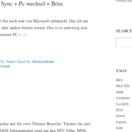
nothing ha
Sync + Pc wechsel = Böse
h bin noch mal von Microsoft enttäuscht. Das ich ein
oder andere bereits wissen. Das es so schwierig sein
SEARC
 seinem PC (…)
TC
,
Touch
,
Touch XL
,
WindowsMobile
,
Reddit
TAGS
Alice
Alice-DSL
Apple
Computer
CycloDS
DOS
Dumm
Games
ucher nur für zwei Themen Bereiche. Themes für eure
Geld
 R4DS Informationen rund um den HTC Elfin, MDA