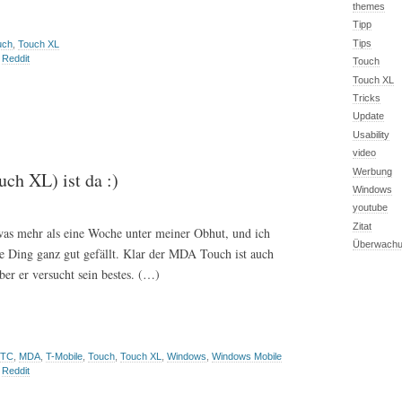
themes
Tipp
Tips
uch
,
Touch XL
,
Reddit
Touch
Touch XL
Tricks
Update
Usability
video
Werbung
h XL) ist da :)
Windows
youtube
Zitat
as mehr als eine Woche unter meiner Obhut, und ich
Überwach
ne Ding ganz gut gefällt. Klar der MDA Touch ist auch
er er versucht sein bestes. (…)
TC
,
MDA
,
T-Mobile
,
Touch
,
Touch XL
,
Windows
,
Windows Mobile
,
Reddit