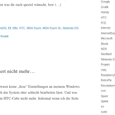
Google
en was ihr euch speziel wünscht, bzw (…)
Grafik
Handy
HTC
ICQ
Internet
cloDS
,
Elf
,
Elfin
,
HTC
,
MDA Touch
,
MDA Touch XL
,
Nintendo DS
,
InternetExp
,
Reddit
Microsoft
Musik
NDS
Neoflash
Nintendo 
Projekt
iert nicht mehr…
r4ds
Raspberry
RetroPie
ewusst keine „fiese“ Einstellungen an meinem Windows
Revolutio
rvm
 das System eher schlecht bearbeiten lässt. Und was
Spam
ein HTC-Cube nicht mehr. Jedesmal wenn ich die Seite
Spiele
su
sudo