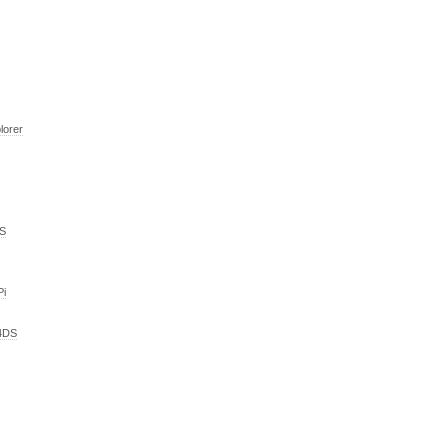
lorer
DS
Pi
n4DS