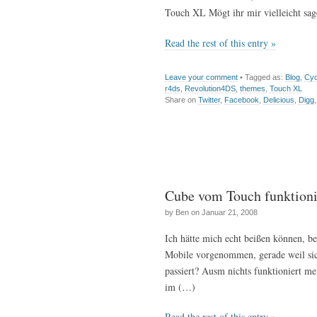
Touch XL Mögt ihr mir vielleicht sag
Read the rest of this entry »
Leave your comment
• Tagged as:
Blog
,
Cy
r4ds
,
Revolution4DS
,
themes
,
Touch XL
Share on
Twitter
,
Facebook
,
Delicious
,
Digg
Cube vom Touch funktion
by Ben on Januar 21, 2008
Ich hätte mich echt beißen können, b
Mobile vorgenommen, gerade weil sich
passiert? Ausm nichts funktioniert m
im (…)
Read the rest of this entry »