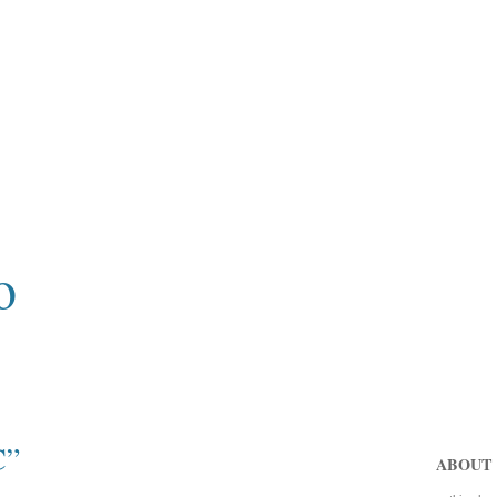
o
C”
ABOUT 