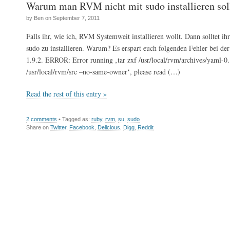
Warum man RVM nicht mit sudo installieren sol
by Ben on September 7, 2011
Falls ihr, wie ich, RVM Systemweit installieren wollt. Dann solltet ihr
sudo zu installieren. Warum? Es erspart euch folgenden Fehler bei der
1.9.2. ERROR: Error running ‚tar zxf /usr/local/rvm/archives/yaml-0.
/usr/local/rvm/src –no-same-owner‘, please read (…)
Read the rest of this entry »
2 comments
• Tagged as:
ruby
,
rvm
,
su
,
sudo
Share on
Twitter
,
Facebook
,
Delicious
,
Digg
,
Reddit