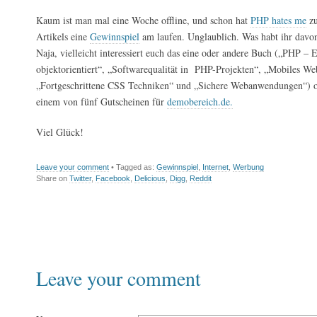
Kaum ist man mal eine Woche offline, und schon hat
PHP hates me
zu
Artikels eine
Gewinnspiel
am laufen. Unglaublich. Was habt ihr dav
Naja, vielleicht interessiert euch das eine oder andere Buch („PHP – 
objektorientiert“, „Softwarequalität in PHP-Projekten“, „Mobiles We
„Fortgeschrittene CSS Techniken“ und „Sichere Webanwendungen“) o
einem von fünf Gutscheinen für
demobereich.de.
Viel Glück!
Leave your comment
• Tagged as:
Gewinnspiel
,
Internet
,
Werbung
Share on
Twitter
,
Facebook
,
Delicious
,
Digg
,
Reddit
Leave your comment