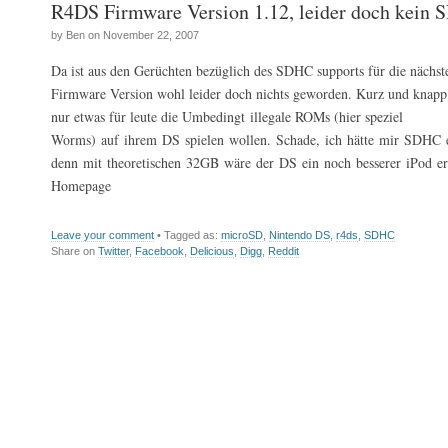
R4DS Firmware Version 1.12, leider doch kein
by Ben on November 22, 2007
Da ist aus den Gerüchten bezüglich des SDHC supports für die nächste
Firmware Version wohl leider doch nichts geworden. Kurz und knapp 
nur etwas für leute die Umbedingt illegale ROMs (hier speziel
Worms) auf ihrem DS spielen wollen. Schade, ich hätte mir SDHC 
denn mit theoretischen 32GB wäre der DS ein noch besserer iPod e
Homepage
Leave your comment
• Tagged as:
microSD
,
Nintendo DS
,
r4ds
,
SDHC
Share on
Twitter
,
Facebook
,
Delicious
,
Digg
,
Reddit