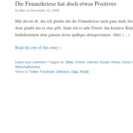
Die Finanzkriese hat doch etwas Positives
by Ben on Dezember 10, 2008
Mal davon ab, das ich glaube das die Finanzkriese auch ganz stark davo
dran glaubt das es eine gibt, finde ich es sehr Positiv das kreative Köp
hinbekommen dem ganzen etwas spaßiges abzugewinnen. Aber (…)
Read the rest of this entry »
Leave your comment
• Tagged as:
Bilder
,
Firmen
,
Internet
,
Kreativ
,
Kriese
,
Kunst
,
Wirtschaftskriese
Share on
Twitter
,
Facebook
,
Delicious
,
Digg
,
Reddit